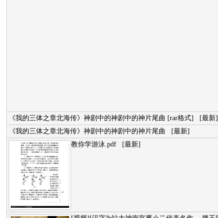
《我的三体之章北海传》神剧中的神剧中的神片尾曲 [rar格式]
[最新
《我的三体之章北海传》神剧中的神剧中的神片尾曲
[最新]
教你学游泳.pdf
[最新]