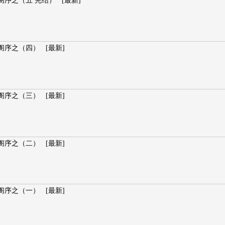
王阁序之（五 完结）
[最新]
王阁序之（四）
[最新]
王阁序之（三）
[最新]
王阁序之（二）
[最新]
王阁序之（一）
[最新]