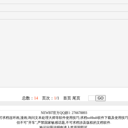
总数：
14
页次：
1
/1
首页
尾页
NEWBT官方QQ群1: 276678893
可求档连环画,漫画;询问文本处理大师等软件使用技巧;求档softhub软件下载及使用技巧
但不可"开车",严禁国家敏感话题,不可求档涉及版权的文档软件.
验证问题说明申请入群原因即可.