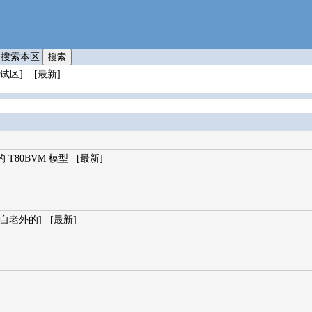
只搜索本区
试区]
[最新]
 T80BVM 模型
[最新]
译自老外的]
[最新]